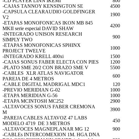
-CD PLAYER LINN IKEMI
800
-CAJAS TANNOY KENSINGTON SE
4500
-CAPSULA CLEARAUDIO GOLDFINGER
1900
V2
-ETAPAS MONOFONICAS IKON MB 845
4200
MKII serie especial DAVID SHAW
-INTEGRADO UNISON RESEARCH
900
SIMPLY TWO
-ETAPAS MONOFONICAS SPHINX
1000
PROJECT TWELVE
-INTEGRADO KRELL 400xi
1500
-CAJAS SONUS FABER ELECTA CON PIES
1200
-PLATO SME 20/2 CON BRAZO SME V
5500
-CABLES XLR ATLAS NAVIGATOR
600
PAREJA DE 4 METROS
-CABLE DIGITAL MADRIGAL MDC1
120
-PREVIO MERIDIAN G-02
1000
-ETAPA MERIDIAN G-56
1000
-ETAPA MCINTOSH MC252
2900
-ALTAVOCES SONUS FABER CREMONA
3900
M
-PAREJA CABLES ALTAVOZ 47 LABS
450
MODELO 4719 DE 3 METROS
-ALTAVOCES MAGNEPLANAR MG 12
900
-CABLEs INTERCOMEXION 1M. HGA DNA