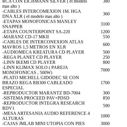
RCA CON EICHMANN SILVER ( el modelo
380
mas alto )
-CABLES INTERCOMEXION 1M. HGA
360
DNA XLR ( el modelo mas alto )
-ETAPAS MONOFONICAS MANLEY
3100
SNAPPER
-ETAPA COUNTERPOINT SA-220
1200
-MARANZ CD-17 MKII
550
-CABLES DE INTERCONEXION ATLAS
600
MAVROS 1,5 METROS EN XLR
-AUDIOMECA KREATURA CD PLAYER
500
-REGA PLANET CD PLAYER
250
-LINN IKEMI CD PLAYER
800
-LINN KLIMAX SOLO ( PAREJA
7000
MONOFONICAS , 500W)
-PLATO MICHELL GIDODEC SE CON
BRAZO REGA RB300 CABLEADO
1700
ESPECIAL
-REPRODUCTOR MARANTZ BD-7004
300
-SISTEMA PROCEED PAV+PDSD
850
-REPRODUCTOR INTEGRA RESEARCH
590
RDV1
-MESA ARTESANIA AUDIO REFERENCE 4
1000
ALTURAS
-CAJAS JMLAB MINI UTOPIA CON PIES
3000